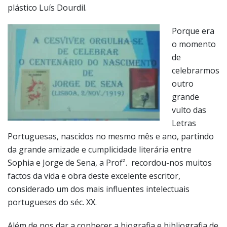
plástico Luís Dourdil.
Porque era
o momento
de
celebrarmos
outro
grande
vulto das
Letras
Portuguesas, nascidos no mesmo mês e ano, partindo
da grande amizade e cumplicidade literária entre
Sophia e Jorge de Sena, a Profª. recordou-nos muitos
factos da vida e obra deste excelente escritor,
considerado um dos mais influentes intelectuais
portugueses do séc. XX.
Além de nos dar a conhecer a biografia e bibliografia de