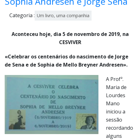
Sophia Andresen e Jorge Sena
em
bro
Categoria :
Um livro, uma companhia
,
201
Aconteceu hoje, dia 5 de novembro de 2019, na
9
CESVIVER
«Celebrar os centenários do nascimento de Jorge
de Sena e de Sophia de Mello Breyner Andresen».
A Profª.
Maria de
Lourdes
Mano
iniciou a
sessão
recordando
alguns