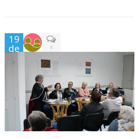
19
de
0
Nov
em
bro
,
201
9