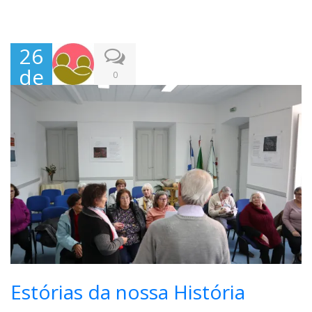
26
de
0
Nov
em
bro
,
201
9
Estórias da nossa História