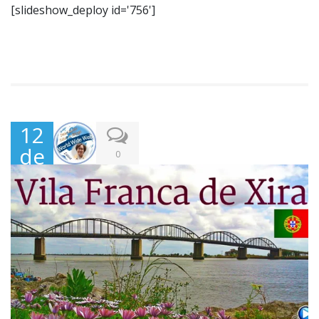
[slideshow_deploy id='756']
12
de
0
Nov
em
bro
,
201
9