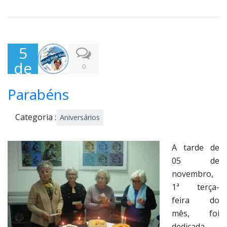
5
de
0
Nov
Parabéns
em
bro
Categoria :
Aniversários
,
201
A tarde de
9
05 de
novembro,
1ª terça-
feira do
mês, foi
dedicada