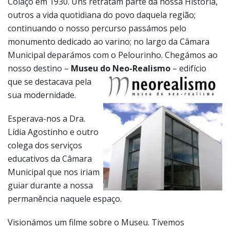
Colaço em 1930. Uns retratam parte da nossa História,
outros a vida quotidiana do povo daquela região;
continuando o nosso percurso passámos pelo
monumento dedicado ao varino; no largo da Câmara
Municipal deparámos com o Pelourinho. Chegámos ao
nosso destino –
Museu do Neo-Realismo
– edifício
que
se destacava pela
sua modernidade.
Esperava-nos a Dra.
Lídia Agostinho e outro
colega dos serviços
educativos da Câmara
Municipal que nos iriam
guiar durante a nossa
permanência naquele espaço.
Visionámos um filme sobre o Museu. Tivemos