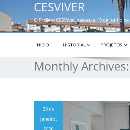
CESVIVER
O Projeto CESViver nasceu a 19 de Junho de
INICIO
HISTORIAL
PROJETOS
Monthly Archives
28 de
Janeiro,
2020