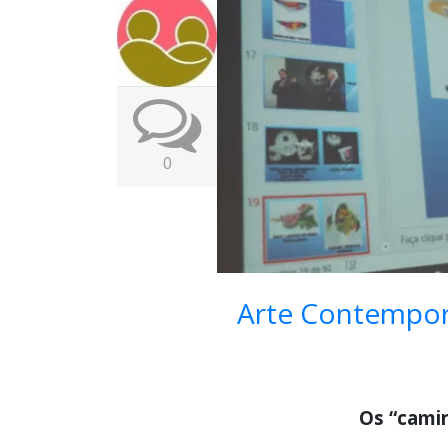
0
Arte Contempo
Os “cami