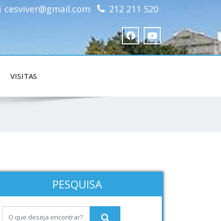
cesviver@gmail.com
212 211 520
VISITAS
PESQUISA