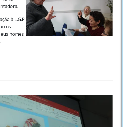
entadora.
ação à L.G.P
ou os
 seus nomes
.