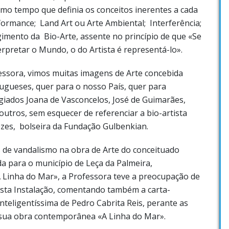
smo tempo que definia os conceitos inerentes a cada
rformance; Land Art ou Arte Ambiental; Interferência;
imento da Bio-Arte, assente no princípio de que «Se
terpretar o Mundo, o do Artista é representá-lo».
essora, vimos muitas imagens de Arte concebida
rtugueses, quer para o nosso País, quer para
giados Joana de Vasconcelos, José de Guimarães,
outros, sem esquecer de referenciar a bio-artista
es, bolseira da Fundação Gulbenkian.
s de vandalismo na obra de Arte do conceituado
da para o município de Leça da Palmeira,
A Linha do Mar», a Professora teve a preocupação de
sta Instalação, comentando também a carta-
nteligentíssima de Pedro Cabrita Reis, perante as
a sua obra contemporânea «A Linha do Mar».