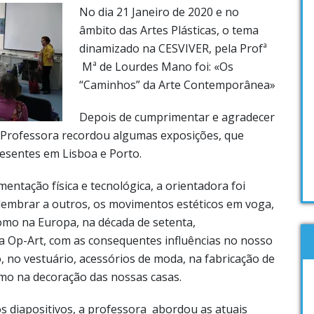
No dia 21 Janeiro de 2020 e no
âmbito das Artes Plásticas, o tema
dinamizado na CESVIVER, pela Profª
Mª de Lourdes Mano foi: «Os
“Caminhos” da Arte Contemporânea»
Depois de cumprimentar e agradecer
a Professora recordou algumas exposições, que
esentes em Lisboa e Porto.
entação física e tecnológica, a orientadora foi
 lembrar a outros, os movimentos estéticos em voga,
omo na Europa, na década de setenta,
 Op-Art, com as consequentes influências no nosso
, no vestuário, acessórios de moda, na fabricação de
mo na decoração das nossas casas.
s diapositivos, a professora abordou as atuais