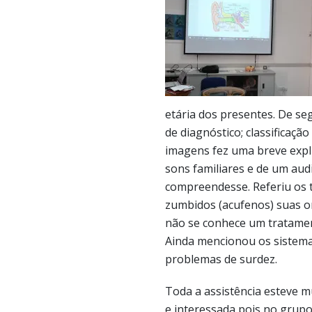
etária dos presentes. De se
de diagnóstico; classificação
imagens fez uma breve expl
sons familiares e de um aud
compreendesse. Referiu os t
zumbidos (acufenos) suas o
não se conhece um tratament
Ainda mencionou os sistema
problemas de surdez.
Toda a assistência esteve m
e interessada pois no grupo