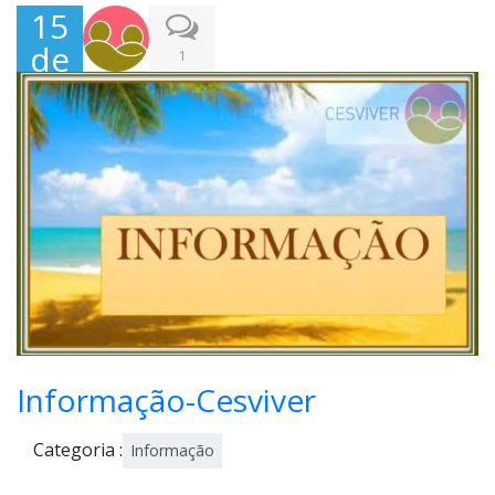
15
de
1
Julh
o,
202
1
Informação-Cesviver
Categoria :
Informação