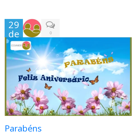
29
de
0
Julh
o,
202
1
Parabéns