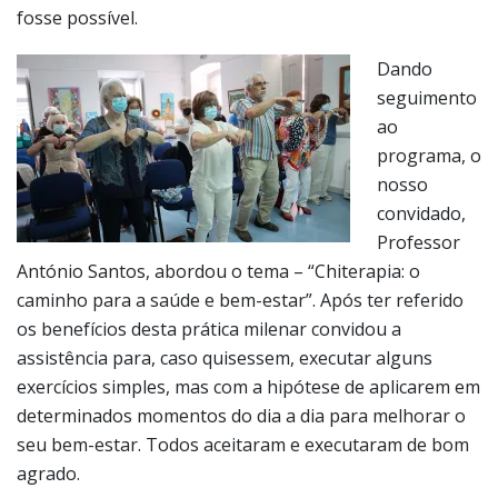
ao
programa, o
nosso
convidado,
Professor
António Santos, abordou o tema – “Chiterapia: o
caminho para a saúde e bem-estar”. Após ter referido
os benefícios desta prática milenar convidou a
assistência para, caso quisessem, executar alguns
exercícios simples, mas com a hipótese de aplicarem em
determinados momentos do dia a dia para melhorar o
seu bem-estar. Todos aceitaram e executaram de bom
agrado.
Chegou o momento de fazer alusão aos trabalhos
expostos que se realizaram no decorrer do ano.
Estavam presentes peças de croché que foram