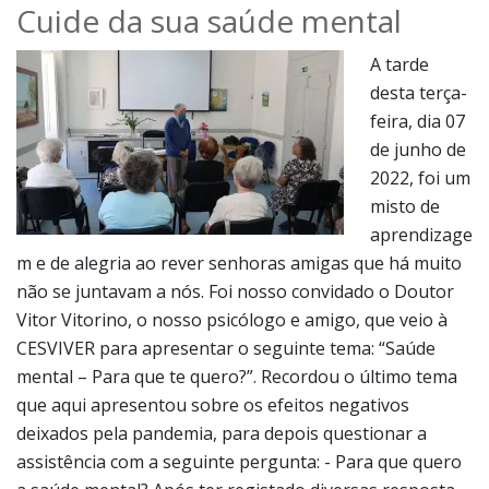
feira, dia 07
de junho de
2022, foi um
misto de
aprendizage
m e de alegria ao rever senhoras amigas que há muito
não se juntavam a nós. Foi nosso convidado o Doutor
Vitor Vitorino, o nosso psicólogo e amigo, que veio à
CESVIVER para apresentar o seguinte tema: “Saúde
mental – Para que te quero?”. Recordou o último tema
que aqui apresentou sobre os efeitos negativos
deixados pela pandemia, para depois questionar a
assistência com a seguinte pergunta: - Para que quero
a saúde mental? Após ter registado diversas resposta
deu início ao tema. Referiu-se aos nossos hábitos e
procedimentos do dia-a-dia aos quais reagimos com
paciência ou somos reativos. Falou em mecanismos que