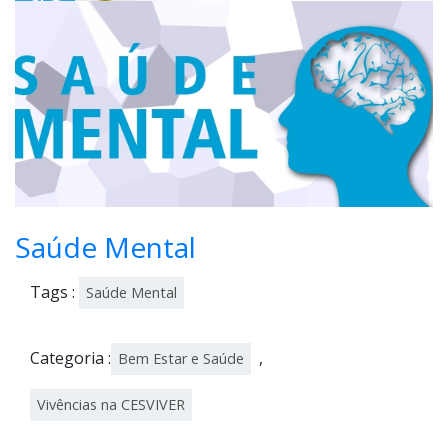
2
Saúde Mental
Tags :
Saúde Mental
Categoria :
,
Bem Estar e Saúde
Vivências na CESVIVER
Cuide da sua saúde mental
A tarde
desta terça-