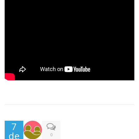
7
de
0
Jun
ho,
202