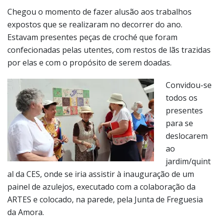
confecionadas pelas utentes, com restos de lãs trazidas
por elas e com o propósito de serem doadas.
Convidou-se
todos os
presentes
para se
deslocarem
ao
jardim/quint
al da CES, onde se iria assistir à inauguração de um
painel de azulejos, executado com a colaboração da
ARTES e colocado, na parede, pela Junta de Freguesia
da Amora.
Ainda se assistiu à participação das utentes, entoando
“Ode à CESVIVER” considerado como um hino a este
projeto, cuja letra é de autoria conjunta e a música uma