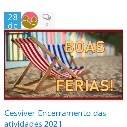
28
de
0
Jun
ho,
202
2
Cesviver-Encerramento das
atividades 2021