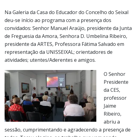
convidados: Senhor Manuel Araújo, presidente da Junta
de Freguesia da Amora, Senhora D. Umbelina Ribeiro,
presidente da ARTES, Professora Fátima Salvado em
representação da UNISSEIXAL; orientadores de
atividades; utentes/Aderentes e amigos.
O Senhor
Presidente
da CES,
professor
Jaime
Ribeiro,
abriu a
sessão, cumprimentando e agradecendo a presença de
todos. Teceu elogios, ao trabalho que vem sendo
realizado em regime de voluntariado, a todos os que
participam neste projeto, desejou que continuassem
por muitos anos a proporcionarem momentos felizes a