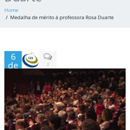
Home
Medalha de mérito à professora Rosa Duarte
6
de
2
Nov
em
bro
,
202
2