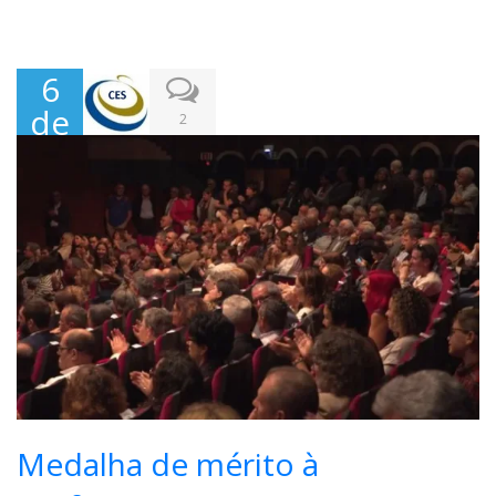
6
de
2
Nov
em
bro
,
202
2
Medalha de mérito à