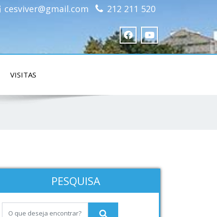
cesviver@gmail.com
212 211 520
VISITAS
PESQUISA