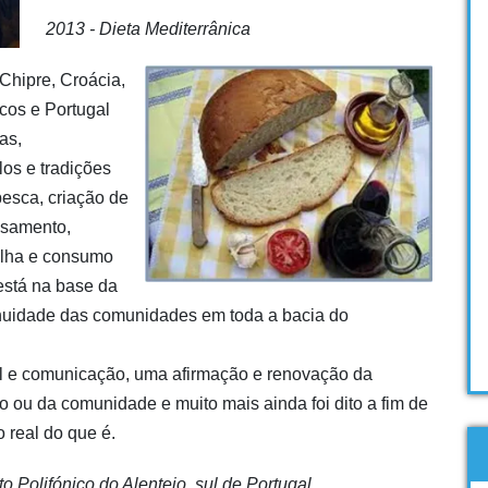
2013 - Dieta Mediterrânica
Chipre, Croácia,
ocos e Portugal
as,
los e tradições
 pesca, criação de
ssamento,
tilha e consumo
está na base da
tinuidade das comunidades em toda a bacia do
l e comunicação, uma afirmação e renovação da
po ou da comunidade e muito mais ainda foi dito a fim de
 real do que é.
o Polifónico do Alentejo, sul de Portugal