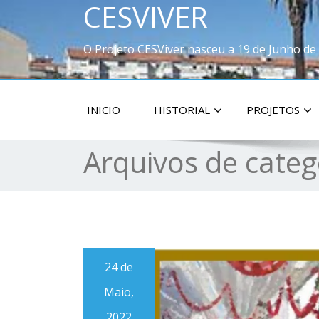
CESVIVER
O Projeto CESViver nasceu a 19 de Junho de
INICIO
HISTORIAL
PROJETOS
Arquivos de categ
24 de
Maio,
2022