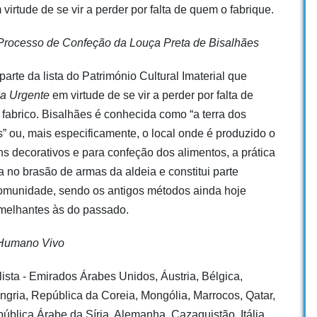
virtude de se vir a perder por falta de quem o fabrique.
 Processo de Confeção da Louça Preta de Bisalhães
arte da lista do Património Cultural Imaterial que
a Urgente
em virtude de se vir a perder por falta de
fabrico. Bisalhães é conhecida como “a terra dos
” ou, mais especificamente, o local onde é produzido o
ns decorativos e para confeção dos alimentos, a prática
ta no brasão de armas da aldeia e constitui parte
comunidade, sendo os antigos métodos ainda hoje
semelhantes às do passado.
o Humano Vivo
ista - Emirados Árabes Unidos, Áustria, Bélgica,
gria, República da Coreia, Mongólia, Marrocos, Qatar,
blica Árabe da Síria, Alemanha, Cazaquistão, Itália,