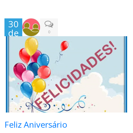
30
de
0
Jun
ho,
202
1
Feliz Aniversário