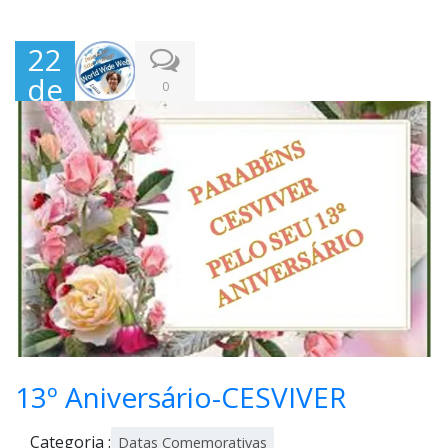
22
de
0
Jun
ho,
202
1
13º Aniversário-CESVIVER
Categoria :
Datas Comemorativas