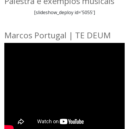
Palestra e exemplos musicais
[slideshow_deploy id='5055']
Marcos Portugal | TE DEUM