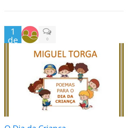
1
de
0
Jun
ho,
202
1
O Dia da Criança