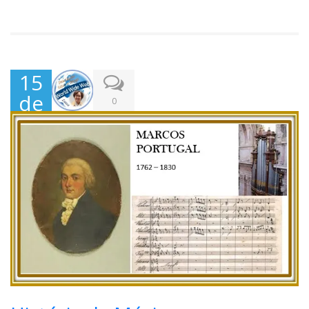
15
de
0
Jun
ho,
202
1