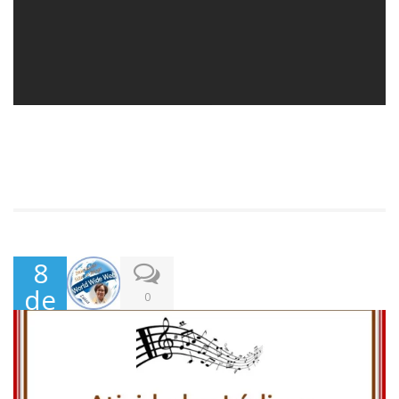
8
de
0
Jun
ho,
202