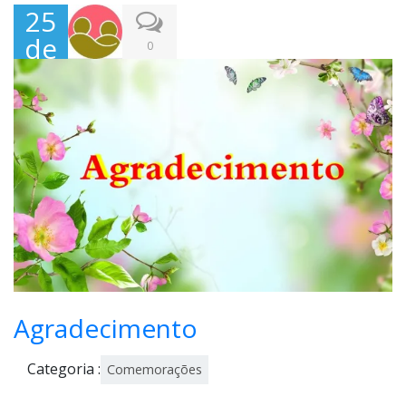
25
de
0
Jun
ho,
202
0
Agradecimento
Categoria :
Comemorações