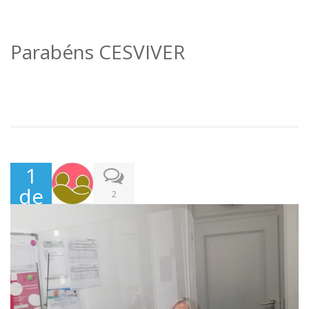
Parabéns CESVIVER
1
de
2
Jun
ho,
202
0