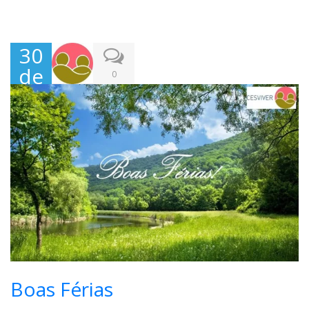
30
de
0
Jun
ho,
202
0
Boas Férias