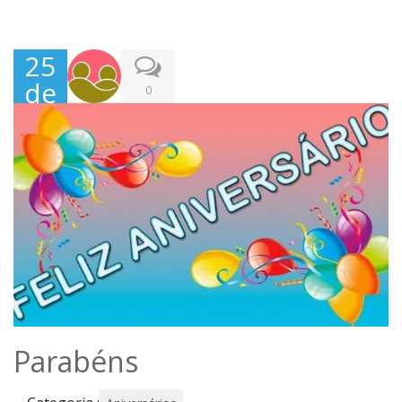
25
de
0
Jun
ho,
202
0
Parabéns