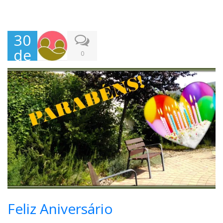
30
de
0
Ago
sto,
202
1
Feliz Aniversário