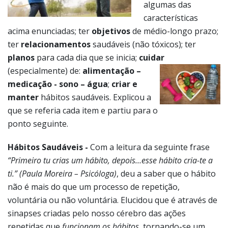
algumas das
características
acima enunciadas; ter
objetivos
de médio-longo prazo;
ter
relacionamentos
saudáveis (não tóxicos); ter
planos
para cada dia que se inicia;
cuidar
(especialmente) de:
alimentação –
medicação - sono –
água
;
criar e
manter
hábitos saudáveis. Explicou a
que se referia cada item e partiu para o
ponto seguinte.
Hábitos Saudáveis -
Com a leitura da seguinte frase
“Primeiro tu crias um hábito, depois…esse hábito cria-te a
ti.” (Paula Moreira – Psicóloga)
, deu a saber que o hábito
não é mais do que um processo de repetição,
voluntária ou não voluntária. Elucidou que é através de
sinapses criadas pelo nosso cérebro das ações
repetidas que
funcionam os hábitos,
tornando-se um