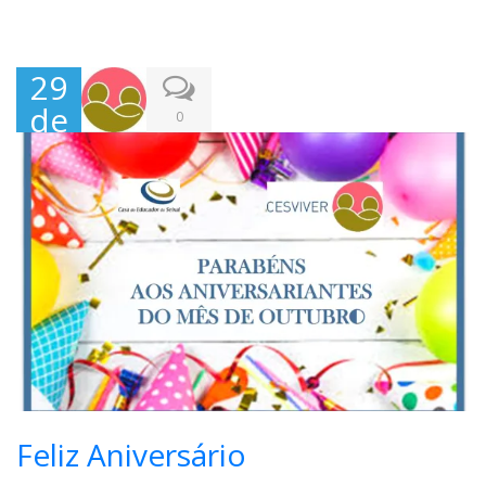
29
de
0
Out
ubr
o,
202
1
Feliz Aniversário