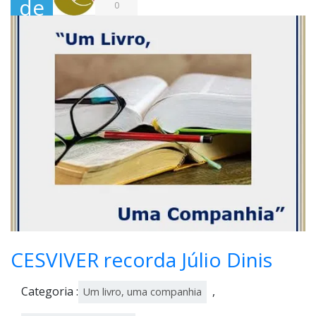
de
0
Out
ubr
o,
202
1
CESVIVER recorda Júlio Dinis
Categoria :
,
Um livro, uma companhia