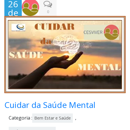
26
de
0
Out
ubr
o,
202
1
Cuidar da Saúde Mental
Categoria :
,
Bem Estar e Saúde