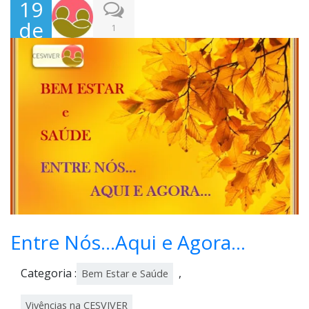
19
de
1
Out
ubr
o,
202
1
Entre Nós…Aqui e Agora…
Categoria :
,
Bem Estar e Saúde
Vivências na CESVIVER