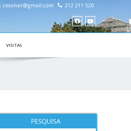
cesviver@gmail.com
212 211 520
VISITAS
PESQUISA