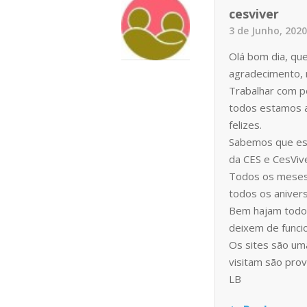
cesviver
3 de Junho, 202
Olá bom dia, qu
agradecimento, 
Trabalhar com 
todos estamos a 
felizes.
Sabemos que est
da CES e CesVive
Todos os meses 
todos os anivers
Bem hajam todos
deixem de funcio
Os sites são um
visitam são pro
LB