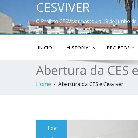
CESVIVER
O Projeto CESViver nasceu a 19 de Junho de
INICIO
HISTORIAL
PROJETOS
Abertura da CES e
Home
Abertura da CES e Cesviver
1 de