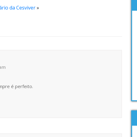
ário da Cesviver
»
 am
pre é perfeito.