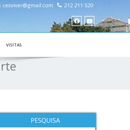
cesviver@gmail.com
212 211 520
VISITAS
rte
PESQUISA