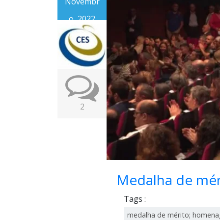
Novembr
o, 2022
2
Medalha de mér
Tags :
medalha de mérito; homen