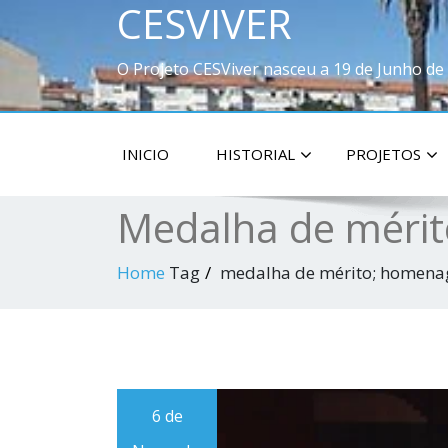
CESVIVER
O Projeto CESViver nasceu a 19 de Junho de
INICIO
HISTORIAL
PROJETOS
Medalha de mérit
Home
Tag
medalha de mérito; homena
6 de