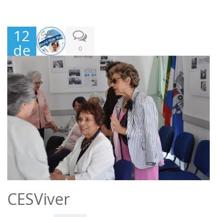
12
de
0
Fev
erei
ro,
201
1
CESViver