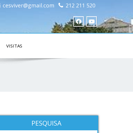
cesviver@gmail.com
212 211 520
VISITAS
PESQUISA