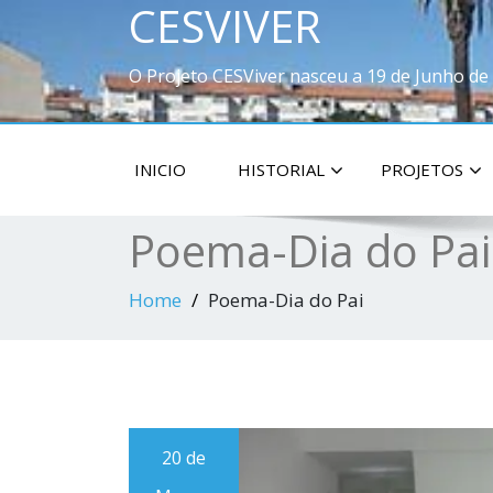
CESVIVER
O Projeto CESViver nasceu a 19 de Junho de
INICIO
HISTORIAL
PROJETOS
Poema-Dia do Pai
Home
Poema-Dia do Pai
20 de