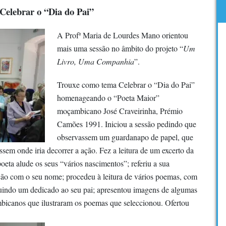
Celebrar o “Dia do Pai”
A Profª Maria de Lourdes Mano orientou
mais uma sessão no âmbito do projeto “
Um
Livro, Uma Companhia
”.
Trouxe como tema Celebrar o “Dia do Pai”
homenageando o “Poeta Maior”
moçambicano José Craveirinha, Prémio
Camões 1991. Iniciou a sessão pedindo que
observassem um guardanapo de papel, que
assem onde iria decorrer a ação. Fez a leitura de um excerto da
poeta alude os seus “vários nas
cimentos”; referiu a sua
ação com o seu nome; procedeu à leitura de vários poemas, com
ncluindo um dedicado ao seu pai; apresentou imagens de algumas
mbicanos que ilustraram os poemas que seleccionou. Ofertou