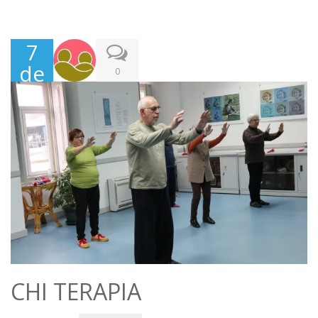
7
de
0
Fev
erei
ro,
202
0
CHI TERAPIA