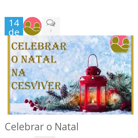
14
de
1
Dez
em
bro
,
202
1
Celebrar o Natal