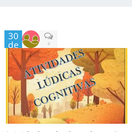
30
de
0
Nov
em
bro
,
202
1