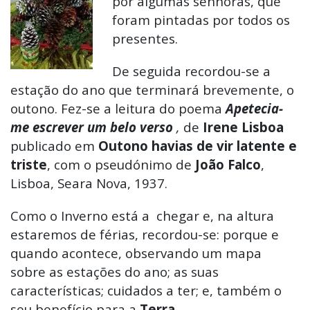
por algumas senhoras, que
foram pintadas por todos os
presentes.
De seguida recordou-se a
estação do ano que terminará brevemente, o
outono. Fez-se a leitura do poema
Apetecia-
me escrever um belo verso
,
de
Irene Lisboa
publicado em
Outono havias de vir latente e
triste
, com o pseudónimo de
João Falco
,
Lisboa, Seara Nova, 1937.
Como o Inverno está a chegar e, na altura
estaremos de férias, recordou-se: porque e
quando acontece, observando um mapa
sobre as estações do ano; as suas
características; cuidados a ter; e, também o
seu benefício para a
Terra
.