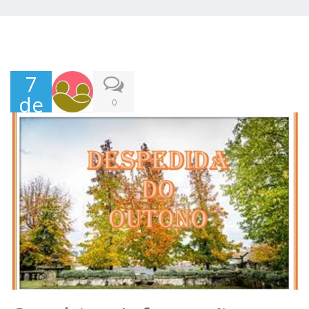
7
de
0
Dez
em
bro
,
202
1