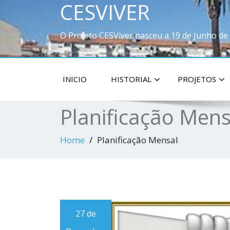
CESVIVER
O Projeto CESViver nasceu a 19 de Junho de
INICIO
HISTORIAL
PROJETOS
Planificação Mens
Home
Planificação Mensal
27 de