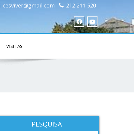
cesviver@gmail.com
212 211 520
VISITAS
PESQUISA