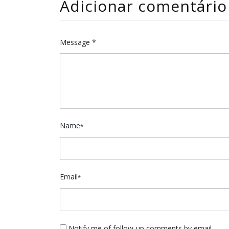
Adicionar comentário
Message *
Name
*
Email
*
Notify me of follow-up comments by email.