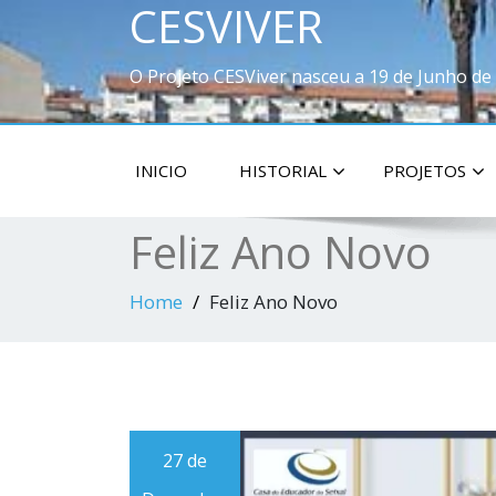
CESVIVER
O Projeto CESViver nasceu a 19 de Junho de
INICIO
HISTORIAL
PROJETOS
Feliz Ano Novo
Home
Feliz Ano Novo
27 de