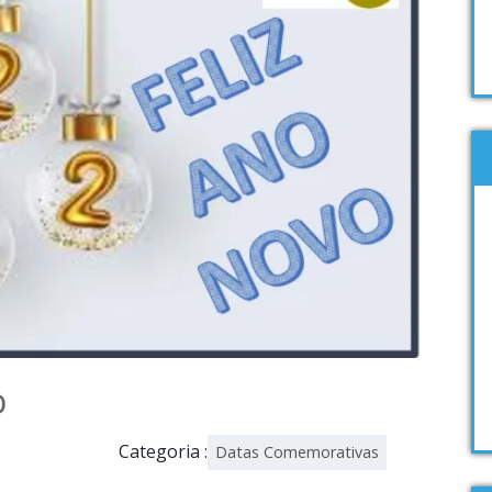
o
Categoria :
Datas Comemorativas