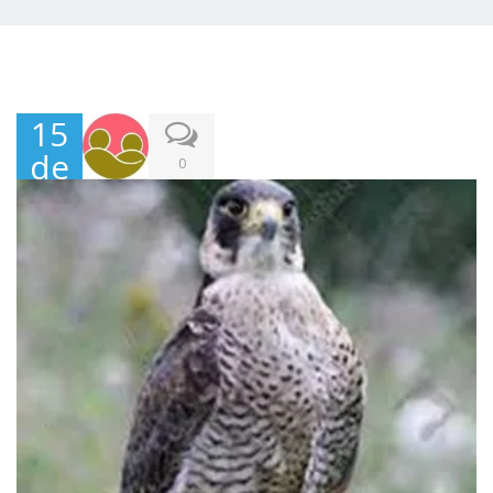
15
de
0
Abr
il,
202
2