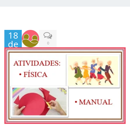
18
de
0
Jan
eiro
,
202
2