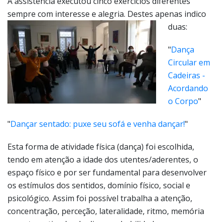
A assistência executou cinco exercícios diferentes
sempre com interesse e alegria.
Destes apenas indico
duas:
"
Dança
Circular em
Cadeiras -
Acordando
o Corpo
"
"
Dançar sentado: puxe seu sofá e venha dançar!
"
Esta forma de atividade física (dança) foi escolhida,
tendo em atenção a idade dos utentes/aderentes, o
espaço físico e por ser fundamental para desenvolver
os estímulos dos sentidos, domínio físico, social e
psicológico. Assim foi possível trabalha a atenção,
concentração, perceção, lateralidade, ritmo, memória