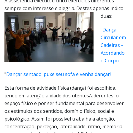
A assistência executou cinco exercícios diferentes
sempre com interesse e alegria.
Destes apenas indico
duas:
"
Dança
Circular em
Cadeiras -
Acordando
o Corpo
"
"
Dançar sentado: puxe seu sofá e venha dançar!
"
Esta forma de atividade física (dança) foi escolhida,
tendo em atenção a idade dos utentes/aderentes, o
espaço físico e por ser fundamental para desenvolver
os estímulos dos sentidos, domínio físico, social e
psicológico. Assim foi possível trabalha a atenção,
concentração, perceção, lateralidade, ritmo, memória