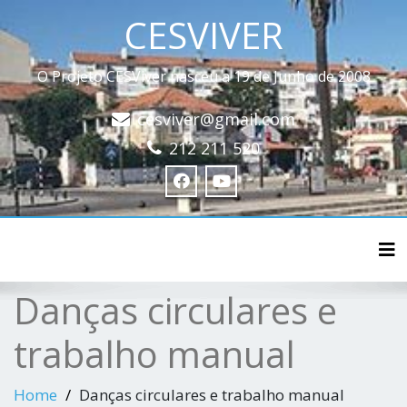
CESVIVER
O Projeto CESViver nasceu a 19 de Junho de 2008
cesviver@gmail.com
212 211 520
Tog
Danças circulares e
trabalho manual
Home
Danças circulares e trabalho manual