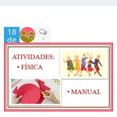
18
de
0
Jan
eiro
,
202
2