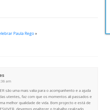
elebrar Paula Rego
»
es
8:36 am
VER são uma mais valia para o acompanhento e a ajuda
 das utentes, faz com que os momentos ali passados e
ma melhor qualidade de vida. Bom projecto e está de
CESVIVER, devemos enaltecer o trabalho realizado