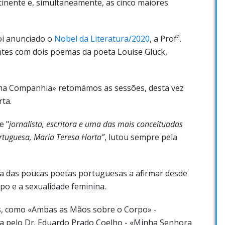
inente e, simultaneamente, as cinco maiores
oi anunciado o
Nobel da Literatura/2020
, a Profª.
tes com dois poemas da poeta Louise Glück,
ma Companhia» retomámos as sessões, desta vez
ta.
e "
jornalista,
escritora e uma das mais conceituadas
tuguesa, Maria Teresa Horta”
, lutou sempre pela
ma das poucas poetas portuguesas a afirmar desde
po e a sexualidade feminina.
s, como «Ambas as Mãos sobre o Corpo» -
a pelo Dr. Eduardo Prado Coelho - «Minha Senhora