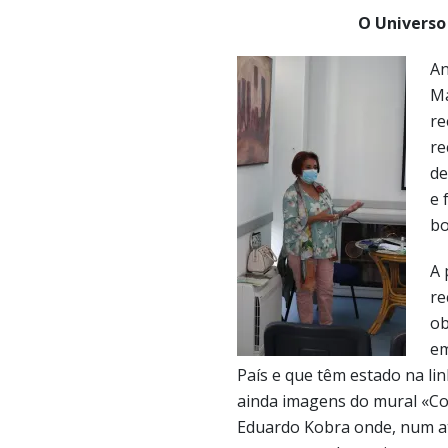
O Universo
An
Ma
re
re
de
e 
bo
A 
re
ob
em
País e que têm estado na lin
ainda imagens do mural «Coex
Eduardo Kobra onde, num ato