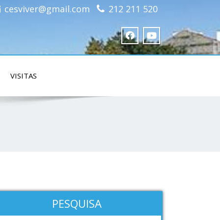
cesviver@gmail.com
212 211 520
VISITAS
PESQUISA