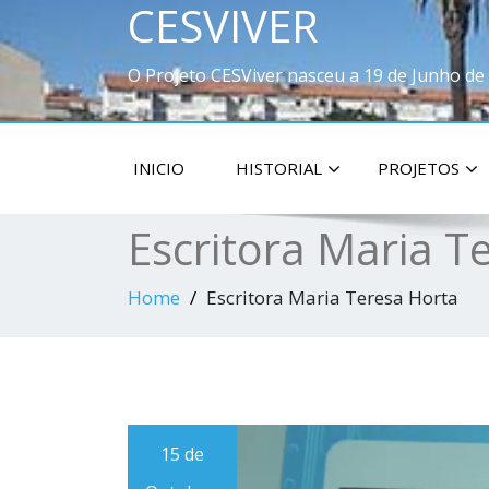
CESVIVER
O Projeto CESViver nasceu a 19 de Junho de
INICIO
HISTORIAL
PROJETOS
Escritora Maria T
Home
Escritora Maria Teresa Horta
15 de