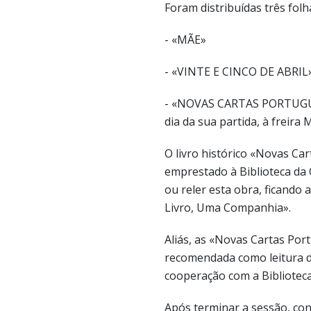
Foram distribuídas três fol
- «MÃE»
- «VINTE E CINCO DE ABRIL»
- «NOVAS CARTAS PORTUGUES
dia da sua partida, à freira
O livro histórico «Novas Ca
emprestado à Biblioteca da 
ou reler esta obra, ficando
Livro, Uma Companhia».
Aliás, as «Novas Cartas Por
recomendada como leitura d
cooperação com a Bibliotec
Após terminar a sessão, co