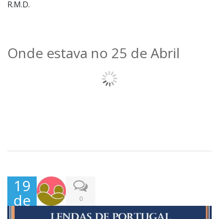
R.M.D.
Onde estava no 25 de Abril
19
de
0
Abr