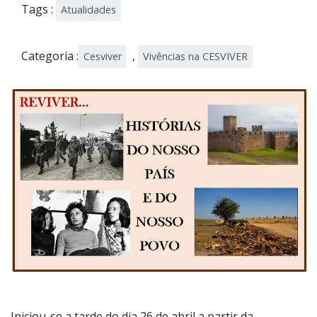
202
Tags :
Atualidades
2
Categoria :
,
Cesviver
Vivências na CESVIVER
Iniciou-se a tarde do dia 26 de abril a partir da