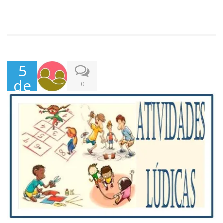
5
de
0
Abr
il,
202
2