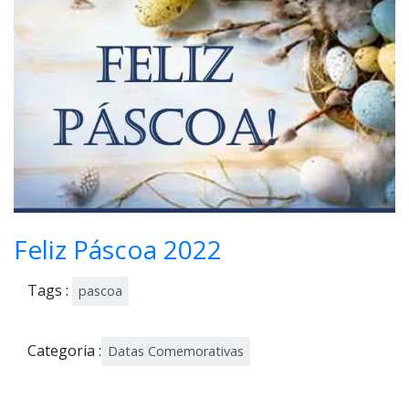
il,
202
2
Feliz Páscoa 2022
Tags :
pascoa
Categoria :
Datas Comemorativas