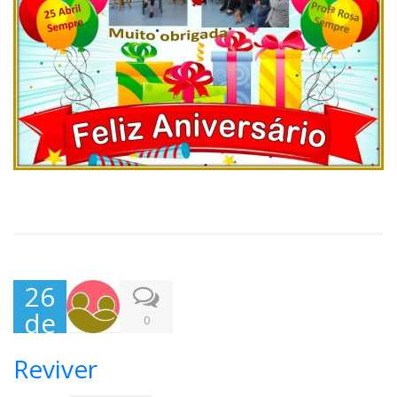
26
de
0
Abr
Reviver
il,