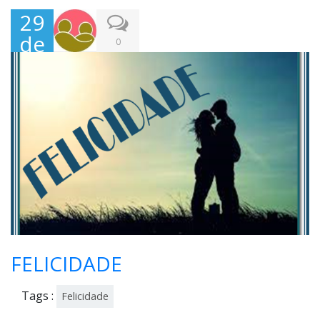
29
de
0
Mar
ço,
202
2
FELICIDADE
Tags :
Felicidade