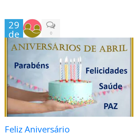
29
de
0
Abr
il,
202
2
Feliz Aniversário