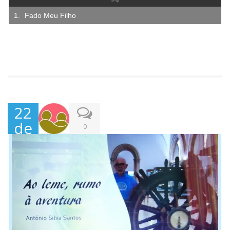
Fado Meu Filho
22
de
0
Mar
ço,
202
2